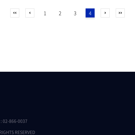
1
2
3
4
 02-866-0037
 RIGHTS RESERVED