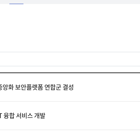
서중앙화 보안플랫폼 연합군 결성
T 융합 서비스 개발