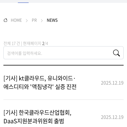
HOME
PR
NEWS
전체 17 건 | 현재페이지
2
/4
[기사] kt클라우드, 유니와이드·
2025.12.19
에스디티와 '액침냉각' 실증 진전
[기사] 한국클라우드산업협회,
2025.12.19
DaaS지원분과위원회 출범