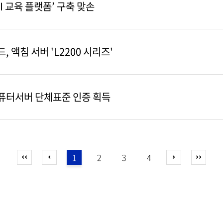
AI 교육 플랫폼’ 구축 맞손
 액침 서버 'L2200 시리즈'
컴퓨터서버 단체표준 인증 획득
1
2
3
4