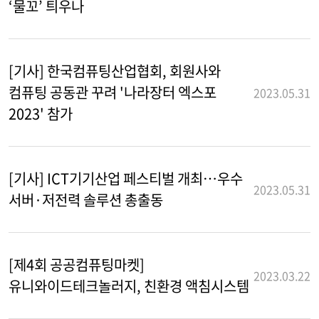
‘물꼬’ 틔우나
[기사] 한국컴퓨팅산업협회, 회원사와
컴퓨팅 공동관 꾸려 '나라장터 엑스포
2023.05.31
2023' 참가
[기사] ICT기기산업 페스티벌 개최…우수
2023.05.31
서버·저전력 솔루션 총출동
[제4회 공공컴퓨팅마켓]
2023.03.22
유니와이드테크놀러지, 친환경 액침시스템