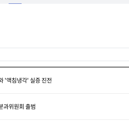
 '액침냉각' 실증 진전
원분과위원회 출범