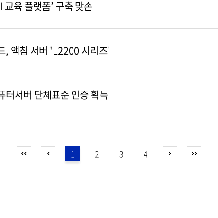
AI 교육 플랫폼’ 구축 맞손
 액침 서버 'L2200 시리즈'
컴퓨터서버 단체표준 인증 획득
1
2
3
4