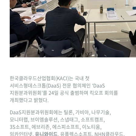
한국클라우드산업협회(KACI)는 국내 첫
서비스형데스크톱(DaaS) 전문 협의체인 ‘DaaS
지원분과위원회’를 24일 공식 출범하며 킥오프 회의를
개최했다고 밝혔다.
DaaS지원분과위원회에는 틸론, 가비아, 나무기술,
모니터랩, 브이엠솔루션, 스냅태그, 소프트캠프,
3S소프트, 에브리존, 에스피소프트, 이노티움,
잉카인터넷,
유니와이드
, 유플렉스소프트, NHN클라우드,