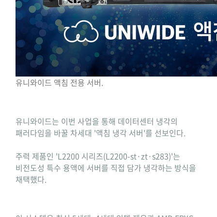
유니와이드 액침 전용 서버.
유니와이드는 이번 사업을 통해 데이터센터 냉각의
패러다임을 바꿀 차세대 '액침 냉각 서버'를 선보인다.
주력 제품인 'L2200 시리즈(L2200-st·zt·s283)'는
비전도성 특수 용액에 서버를 직접 담가 냉각하는 방식을
채택했다.