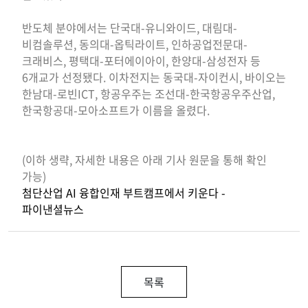
반도체 분야에서는 단국대-유니와이드, 대림대-
비컴솔루션, 동의대-옵틱라이트, 인하공업전문대-
크래비스, 평택대-포터에이아이, 한양대-삼성전자 등
6개교가 선정됐다. 이차전지는 동국대-자이컨시, 바이오는
한남대-로빈ICT, 항공우주는 조선대-한국항공우주산업,
한국항공대-모아소프트가 이름을 올렸다.
(이하 생략, 자세한 내용은 아래 기사 원문을 통해 확인
가능)
첨단산업 AI 융합인재 부트캠프에서 키운다 -
파이낸셜뉴스
목록