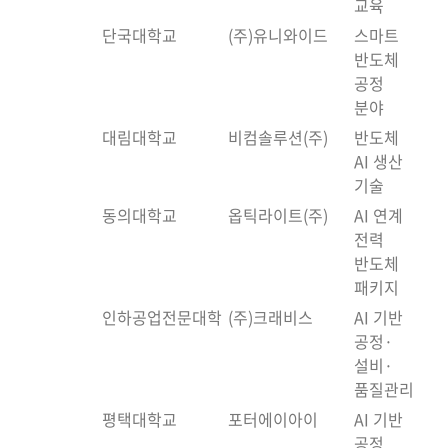
교육
단국대학교
(주)유니와이드
스마트
반도체
공정
분야
대림대학교
비컴솔루션(주)
반도체
AI 생산
기술
동의대학교
옵틱라이트(주)
AI 연계
전력
반도체
패키지
인하공업전문대학
(주)크래비스
AI 기반
공정·
설비·
품질관리
평택대학교
포터에이아이
AI 기반
공정