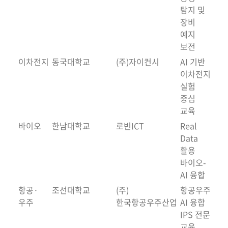
탐지 및
장비
예지
보전
이차전지
동국대학교
(주)자이컨시
AI 기반
이차전지
실험
중심
교육
바이오
한남대학교
로빈ICT
Real
Data
활용
바이오-
AI 융합
항공·
조선대학교
(주)
항공우주
우주
한국항공우주산업
AI 융합
IPS 전문
교육