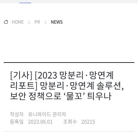
HOME
PR
NEWS
[기사] [2023 망분리·망연계
리포트] 망분리·망연계 솔루션,
보안 정책으로 ‘물꼬’ 틔우나
작성자
유니와이드 관리자
등록일
2023.06.01
조회수
20215