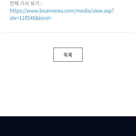
전체 기사 보기 :
https://www.boannews.com/media/view.asp?
idx=118540&kind=
목록