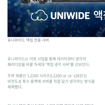
유니와이드 액침 전용 서버.
유니와이드는 이번 사업을 통해 데이터센터 냉각의
패러다임을 바꿀 차세대 '액침 냉각 서버'를 선보인다.
주력 제품인 'L2200 시리즈(L2200-st·zt·s283)'는
비전도성 특수 용액에 서버를 직접 담가 냉각하는 방식을
채택했다.