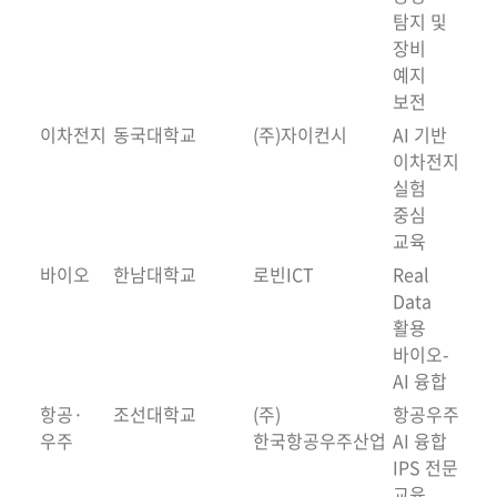
탐지 및
장비
예지
보전
이차전지
동국대학교
(주)자이컨시
AI 기반
이차전지
실험
중심
교육
바이오
한남대학교
로빈ICT
Real
Data
활용
바이오-
AI 융합
항공·
조선대학교
(주)
항공우주
우주
한국항공우주산업
AI 융합
IPS 전문
교육