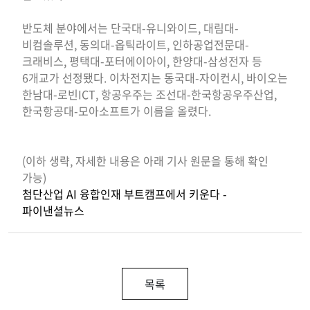
반도체 분야에서는 단국대-유니와이드, 대림대-
비컴솔루션, 동의대-옵틱라이트, 인하공업전문대-
크래비스, 평택대-포터에이아이, 한양대-삼성전자 등
6개교가 선정됐다. 이차전지는 동국대-자이컨시, 바이오는
한남대-로빈ICT, 항공우주는 조선대-한국항공우주산업,
한국항공대-모아소프트가 이름을 올렸다.
(이하 생략, 자세한 내용은 아래 기사 원문을 통해 확인
가능)
첨단산업 AI 융합인재 부트캠프에서 키운다 -
파이낸셜뉴스
목록