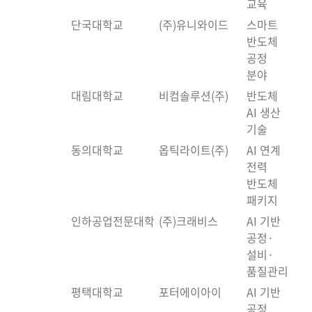
교육
단국대학교
(주)유니와이드
스마트
반도체
공정
분야
대림대학교
비컴솔루션(주)
반도체
AI 생산
기술
동의대학교
옵틱라이트(주)
AI 연계
전력
반도체
패키지
인하공업전문대학
(주)크래비스
AI 기반
공정·
설비·
품질관리
평택대학교
포터에이아이
AI 기반
공정