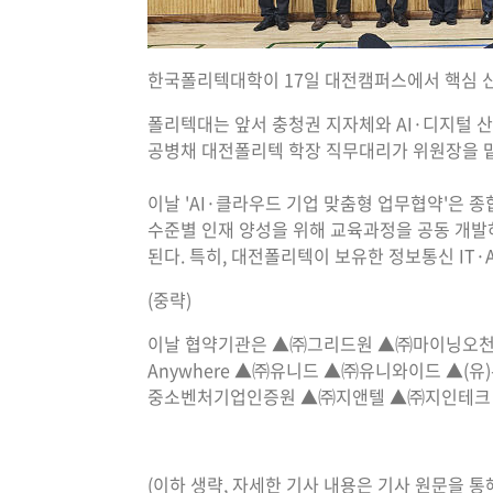
한국폴리텍대학이 17일 대전캠퍼스에서 핵심 신
폴리텍대는 앞서 충청권 지자체와 AI·디지털 산
공병채 대전폴리텍 학장 직무대리가 위원장을 맡
이날 'AI·클라우드 기업 맞춤형 업무협약'은 
수준별 인재 양성을 위해 교육과정을 공동 개발
된다. 특히, 대전폴리텍이 보유한 정보통신 IT
(중략)
이날 협약기관은 ▲㈜그리드원 ▲㈜마이닝오천 
Anywhere ▲㈜유니드 ▲㈜유니와이드 
중소벤처기업인증원 ▲㈜지앤텔 ▲㈜지인테크 
(이하 생략, 자세한 기사 내용은 기사 원문을 통