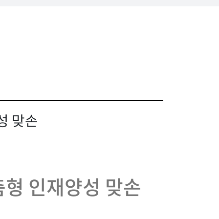
성 맞손
춤형 인재양성 맞손