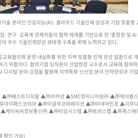
기술 분야인 인공지능(AI)·클라우드 기술인재 양성과 기업 맞춤형 
업·연구·교육계 관계자들의 협력 체계를 기반으로 한 '충청권 및 A
아 우수 기술인재양성 생태계 구축을 위해 노력하고 있다.
종합교육협의체 운영 내실화를 위한 지역 맞춤형 인재 양성 일환으로 
하기 위함이다. 협약기업 임직원이 산업현장 교수로서 교육에 참여
·AI 디지털 분야 강점을 활용해 지역특화 신산업 분야 인력양성과 기
▲㈜베스트디지탈 ▲㈜아카넷 ▲SMC엔지니어링㈜ ▲㈜에이블스토어
▲(유)유아이패스코리아 ▲㈜이글루코퍼레이션 ▲㈜이데아인포 ▲이루
▲케이씨씨정보통신㈜ ▲㈜타임시스템 ▲㈜토비스랩 ▲㈜폭스에듀 
해 확인 가능)