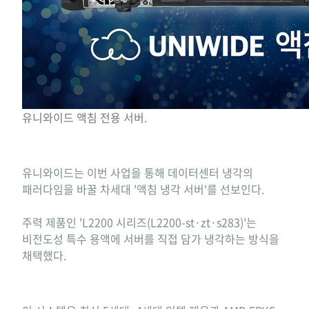
유니와이드 액침 전용 서버.
유니와이드는 이번 사업을 통해 데이터센터 냉각의
패러다임을 바꿀 차세대 '액침 냉각 서버'를 선보인다.
주력 제품인 'L2200 시리즈(L2200-st·zt·s283)'는
비전도성 특수 용액에 서버를 직접 담가 냉각하는 방식을
채택했다.