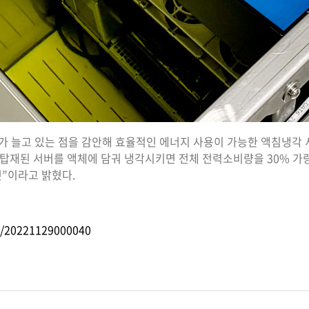
늘고 있는 점을 감안해 효율적인 에너지 사용이 가능한 액침냉각 서버(I
탑재된 서버를 액체에 담궈 냉각시키면 전체 전력소비량을 30% 가
것”이라고 밝혔다.
m/20221129000040