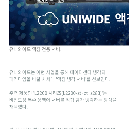
유니와이드 액침 전용 서버.
유니와이드는 이번 사업을 통해 데이터센터 냉각의
패러다임을 바꿀 차세대 '액침 냉각 서버'를 선보인다.
주력 제품인 'L2200 시리즈(L2200-st·zt·s283)'는
비전도성 특수 용액에 서버를 직접 담가 냉각하는 방식을
채택했다.