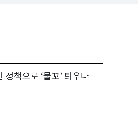
안 정책으로 ‘물꼬’ 틔우나