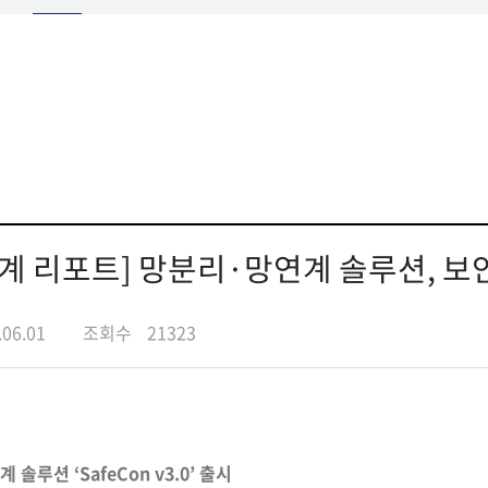
망연계 리포트] 망분리·망연계 솔루션, 보
.06.01
조회수
21323
솔루션 ‘SafeCon v3.0’ 출시