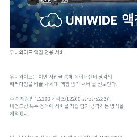
유니와이드 액침 전용 서버.
유니와이드는 이번 사업을 통해 데이터센터 냉각의
패러다임을 바꿀 차세대 '액침 냉각 서버'를 선보인다.
주력 제품인 'L2200 시리즈(L2200-st·zt·s283)'는
비전도성 특수 용액에 서버를 직접 담가 냉각하는 방식을
채택했다.