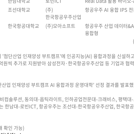
한남대학교
로빈ICT
Real Data 활용 바이오-
조선대학교
(주)
항공우주 AI 융합 IPS 
한국항공우주산업
한국항공대학교
(주)모아소프트
항공우주 산업 데이터&A
융합형
'첨단산업 인재양성 부트캠프'에 인공지능(AI) 융합과정을 신설하
5억원씩 추가로 지원받아 삼성전자·한국항공우주산업 등 기업과 협력해 
 첨단산업 인재양성 부트캠프 AI 융합과정 운영대학' 선정 결과를 발표했
비컴솔루션, 동의대-옵틱라이트, 인하공업전문대-크래비스, 평택대-
는 한남대-로빈ICT, 항공우주는 조선대-한국항공우주산업, 한국항
해 확인 가능)