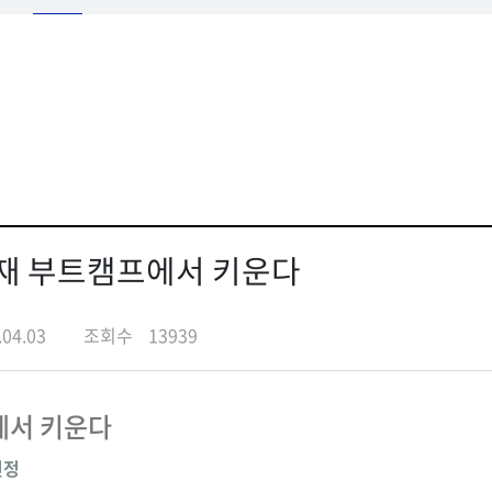
합인재 부트캠프에서 키운다
.04.03
조회수
13939
에서 키운다
선정