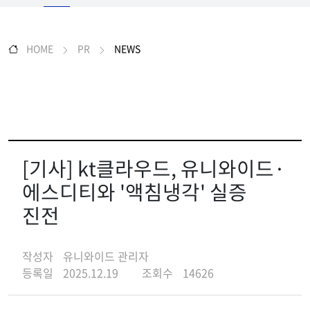
HOME
PR
NEWS
[기사] kt클라우드, 유니와이드·
에스디티와 '액침냉각' 실증
진전
작성자
유니와이드 관리자
등록일
2025.12.19
조회수
14626