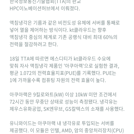
한국정보통신기술협회(TTA)의 판교
HPC이노베이션허브에서 이뤄졌다.
액침냉각은 기름과 같은 비전도성 유체에 서버를 통째로
넣어 열을 제어하는 방식이다. kt클라우드는 향후
액침냉각 중심의 체계로 기존 공랭식 대비 최대 60%의
전력을 절감하려고 한다.
18일 TTA에 따르면 에스디티가 kt클라우드 수요에
맞춰 자사 액침냉각 제품인 '아쿠아랙'으로 실험한 결과,
평균 1.072의 전력효율지표(PUE)를 기록했다. PUE는
1에 가까울수록 컴퓨팅 자원의 전력 효율이 높다.
아쿠아랙은 9킬로와트(kW) 이상 10kW 미만 조건에서
72시간 동안 무중단 상태로 성능이 측정됐다. 냉각유는
제우스유화공업, SK엔무브, GS칼텍스의 소재를 사용했다.
유니와이드는 아쿠아랙 내 냉각유로 투입되는 서버를
제공했다. 이 모듈은 인텔, AMD, 암의 중앙처리장치(CPU)