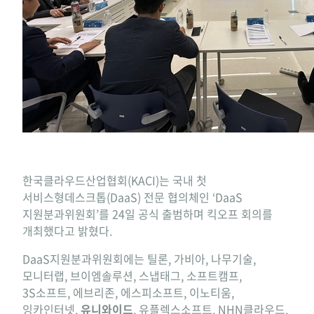
한국클라우드산업협회(KACI)는 국내 첫
서비스형데스크톱(DaaS) 전문 협의체인 ‘DaaS
지원분과위원회’를 24일 공식 출범하며 킥오프 회의를
개최했다고 밝혔다.
DaaS지원분과위원회에는 틸론, 가비아, 나무기술,
모니터랩, 브이엠솔루션, 스냅태그, 소프트캠프,
3S소프트, 에브리존, 에스피소프트, 이노티움,
잉카인터넷,
유니와이드
, 유플렉스소프트, NHN클라우드,