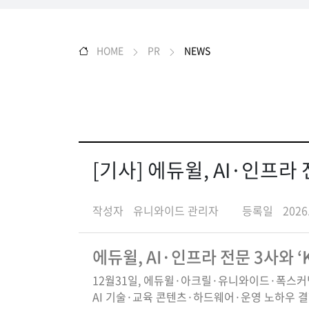
HOME
PR
NEWS
[기사] 에듀윌, AI·인프라 
작성자
유니와이드 관리자
등록일
2026
에듀윌, AI·인프라 전문 3사와 ‘
12월31일, 에듀윌·아크릴·유니와이드·폭스커
AI 기술·교육 콘텐츠·하드웨어·운영 노하우 