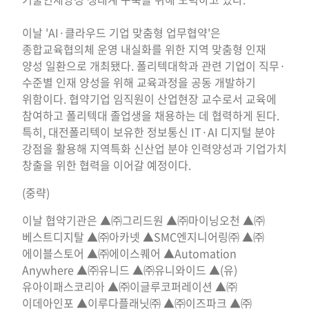
이날 'AI·클라우드 기업 맞춤형 업무협약'은
종합교육협의체 운영 내실화를 위한 지역 맞춤형 인재
양성 일환으로 개최됐다. 폴리텍대학과 관련 기업이 직무·
수준별 인재 양성을 위해 교육과정을 공동 개발하기
위함이다. 협약기업 임직원이 산업현장 교수로서 교육에
참여하고 폴리텍대 졸업생을 채용하는 데 협력하게 된다.
특히, 대전폴리텍이 보유한 정보통신 IT·AI 디지털 분야
강점을 활용해 지역특화 신산업 분야 인력양성과 기업가치
창출을 위한 협력을 이어갈 예정이다.
(중략)
이날 협약기관은 ▲㈜그리드원 ▲㈜마이닝오천 ▲㈜
베스트디지탈 ▲㈜아카넷 ▲SMC엔지니어링㈜ ▲㈜
에이블스토어 ▲㈜에이스퀘어 ▲Automation
Anywhere ▲㈜유니드 ▲㈜유니와이드 ▲(유)
유아이패스코리아 ▲㈜이글루코퍼레이션 ▲㈜
이데아인포 ▲이루다플래닛㈜ ▲㈜이즈파크 ▲㈜