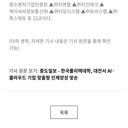
중소벤처기업인증원 ▲㈜지앤텔 ▲㈜지인테크 ▲
케이씨씨정보통신㈜ ▲㈜타임시스템 ▲㈜토비스랩 ▲㈜
폭스에듀 등 22곳이다.
(이하 생략, 자세한 기사 내용은 기사 원문을 통해 확인
가능)
기사 원문 보기:
중도일보 - 한국폴리텍대학, 대전서 AI·
클라우드 기업 맞춤형 인재양성 맞손
목록