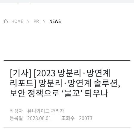
HOME
PR
NEWS
[기사] [2023 망분리·망연계
리포트] 망분리·망연계 솔루션,
보안 정책으로 ‘물꼬’ 틔우나
작성자
유니와이드 관리자
등록일
2023.06.01
조회수
20073