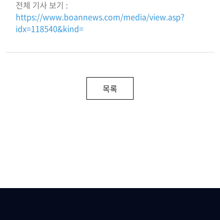
전체 기사 보기 :
https://www.boannews.com/media/view.asp?
idx=118540&kind=
목록