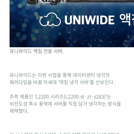
유니와이드 액침 전용 서버.
유니와이드는 이번 사업을 통해 데이터센터 냉각의
패러다임을 바꿀 차세대 '액침 냉각 서버'를 선보인다.
주력 제품인 'L2200 시리즈(L2200-st·zt·s283)'는
비전도성 특수 용액에 서버를 직접 담가 냉각하는 방식을
채택했다.