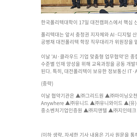
한국폴리텍대학이 17일 대전캠퍼스에서 핵심 신
폴리텍대는 앞서 충청권 지자체와 AI·디지털 산
공병채 대전폴리텍 학장 직무대리가 위원장을 맡
이날 'AI·클라우드 기업 맞춤형 업무협약'은 
수준별 인재 양성을 위해 교육과정을 공동 개발
된다. 특히, 대전폴리텍이 보유한 정보통신 IT
(중략)
이날 협약기관은 ▲㈜그리드원 ▲㈜마이닝오천 
Anywhere ▲㈜유니드 ▲㈜유니와이드 
중소벤처기업인증원 ▲㈜지앤텔 ▲㈜지인테크 
(이하 생략, 자세한 기사 내용은 기사 원문을 통