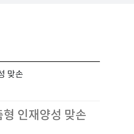
성 맞손
춤형 인재양성 맞손