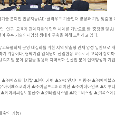
기술 분야인 인공지능(AI)·클라우드 기술인재 양성과 기업 맞춤형 
업·연구·교육계 관계자들의 협력 체계를 기반으로 한 '충청권 및 A
아 우수 기술인재양성 생태계 구축을 위해 노력하고 있다.
종합교육협의체 운영 내실화를 위한 지역 맞춤형 인재 양성 일환으로 
하기 위함이다. 협약기업 임직원이 산업현장 교수로서 교육에 참여
·AI 디지털 분야 강점을 활용해 지역특화 신산업 분야 인력양성과 기
▲㈜베스트디지탈 ▲㈜아카넷 ▲SMC엔지니어링㈜ ▲㈜에이블스토어
▲(유)유아이패스코리아 ▲㈜이글루코퍼레이션 ▲㈜이데아인포 ▲이루
▲케이씨씨정보통신㈜ ▲㈜타임시스템 ▲㈜토비스랩 ▲㈜폭스에듀 
해 확인 가능)