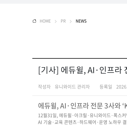
HOME
PR
NEWS
[기사] 에듀윌, AI·인프라 
작성자
유니와이드 관리자
등록일
2026
에듀윌, AI·인프라 전문 3사와 ‘
12월31일, 에듀윌·아크릴·유니와이드·폭스커
AI 기술·교육 콘텐츠·하드웨어·운영 노하우 