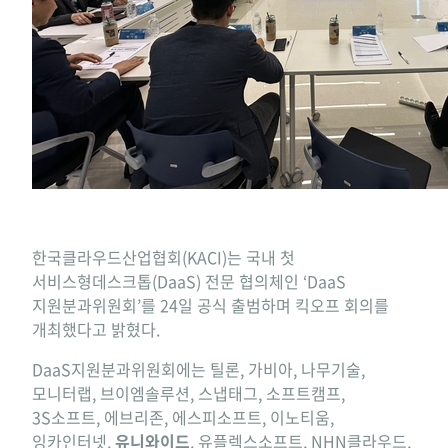
한국클라우드산업협회(KACI)는 국내 첫
서비스형데스크톱(DaaS) 전문 협의체인 ‘DaaS
지원분과위원회’를 24일 공식 출범하며 킥오프 회의를
개최했다고 밝혔다.
DaaS지원분과위원회에는 틸론, 가비아, 나무기술,
모니터랩, 브이엠솔루션, 스냅태그, 소프트캠프,
3S소프트, 에브리존, 에스피소프트, 이노티움,
잉카인터넷,
유니와이드
, 유플렉스소프트, NHN클라우드,