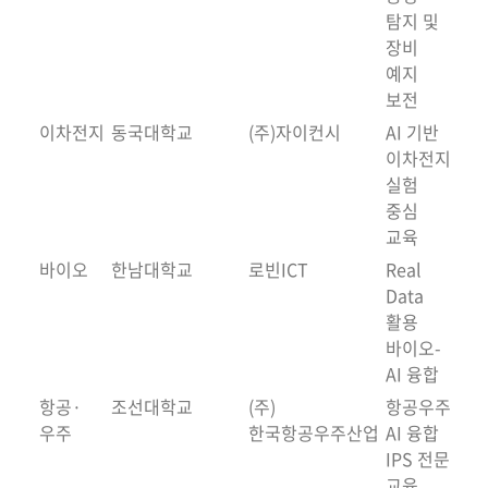
탐지 및
장비
예지
보전
이차전지
동국대학교
(주)자이컨시
AI 기반
이차전지
실험
중심
교육
바이오
한남대학교
로빈ICT
Real
Data
활용
바이오-
AI 융합
항공·
조선대학교
(주)
항공우주
우주
한국항공우주산업
AI 융합
IPS 전문
교육