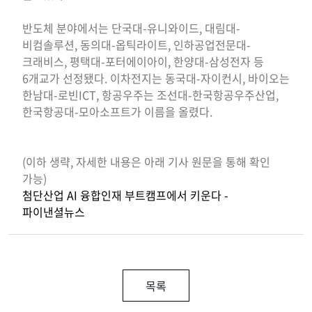
반도체 분야에서는 단국대-유니와이드, 대림대-
비컴솔루션, 동의대-옵틱라이트, 인하공업전문대-
크래비스, 평택대-포터에이아이, 한양대-삼성전자 등
6개교가 선정됐다. 이차전지는 동국대-자이컨시, 바이오는
한남대-로빈ICT, 항공우주는 조선대-한국항공우주산업,
한국항공대-모아소프트가 이름을 올렸다.
(이하 생략, 자세한 내용은 아래 기사 원문을 통해 확인
가능)
첨단산업 AI 융합인재 부트캠프에서 키운다 -
파이낸셜뉴스
목록