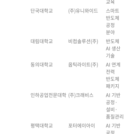
교육
단국대학교
(주)유니와이드
스마트
반도체
공정
분야
대림대학교
비컴솔루션(주)
반도체
AI 생산
기술
동의대학교
옵틱라이트(주)
AI 연계
전력
반도체
패키지
인하공업전문대학
(주)크래비스
AI 기반
공정·
설비·
품질관리
평택대학교
포터에이아이
AI 기반
공정