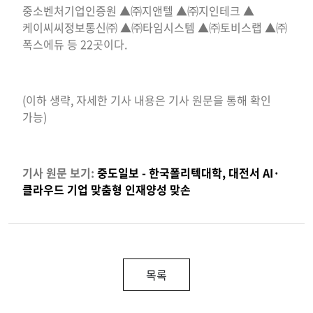
중소벤처기업인증원 ▲㈜지앤텔 ▲㈜지인테크 ▲
케이씨씨정보통신㈜ ▲㈜타임시스템 ▲㈜토비스랩 ▲㈜
폭스에듀 등 22곳이다.
(이하 생략, 자세한 기사 내용은 기사 원문을 통해 확인
가능)
기사 원문 보기:
중도일보 - 한국폴리텍대학, 대전서 AI·
클라우드 기업 맞춤형 인재양성 맞손
목록