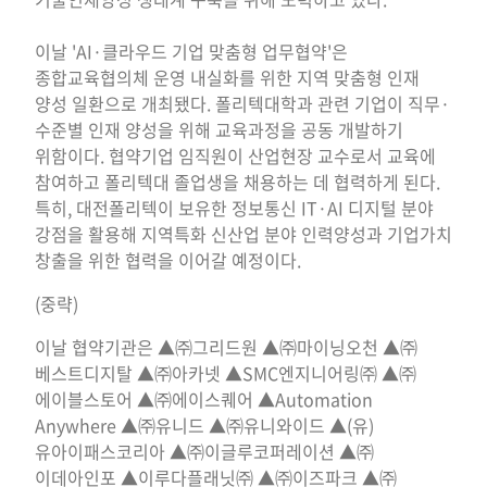
이날 'AI·클라우드 기업 맞춤형 업무협약'은
종합교육협의체 운영 내실화를 위한 지역 맞춤형 인재
양성 일환으로 개최됐다. 폴리텍대학과 관련 기업이 직무·
수준별 인재 양성을 위해 교육과정을 공동 개발하기
위함이다. 협약기업 임직원이 산업현장 교수로서 교육에
참여하고 폴리텍대 졸업생을 채용하는 데 협력하게 된다.
특히, 대전폴리텍이 보유한 정보통신 IT·AI 디지털 분야
강점을 활용해 지역특화 신산업 분야 인력양성과 기업가치
창출을 위한 협력을 이어갈 예정이다.
(중략)
이날 협약기관은 ▲㈜그리드원 ▲㈜마이닝오천 ▲㈜
베스트디지탈 ▲㈜아카넷 ▲SMC엔지니어링㈜ ▲㈜
에이블스토어 ▲㈜에이스퀘어 ▲Automation
Anywhere ▲㈜유니드 ▲㈜유니와이드 ▲(유)
유아이패스코리아 ▲㈜이글루코퍼레이션 ▲㈜
이데아인포 ▲이루다플래닛㈜ ▲㈜이즈파크 ▲㈜