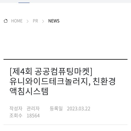
HOME
PR
NEWS
[제4회 공공컴퓨팅마켓]
유니와이드테크놀러지, 친환경
액침시스템
작성자
관리자
등록일
2023.03.22
조회수
18564