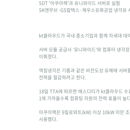
SDT '아쿠아랙'과 유니와이드 서버로 실험
SK엔무브·GS칼텍스·제우스유화공업 냉각유 
kt클라우드가 국내 중소기업과 함께 차세대 데이터
서버 모듈 공급사 '유니와이드'와 컴퓨터 냉각장
이뤄졌다.
액침냉각은 기름과 같은 비전도성 유체에 서버를 
전력을 절감하려고 한다.
18일 TTA에 따르면 에스디티가 kt클라우드 수
1에 가까울수록 컴퓨팅 자원의 전력 효율이 높다
아쿠아랙은 9킬로와트(kW) 이상 10kW 미만
사용했다.