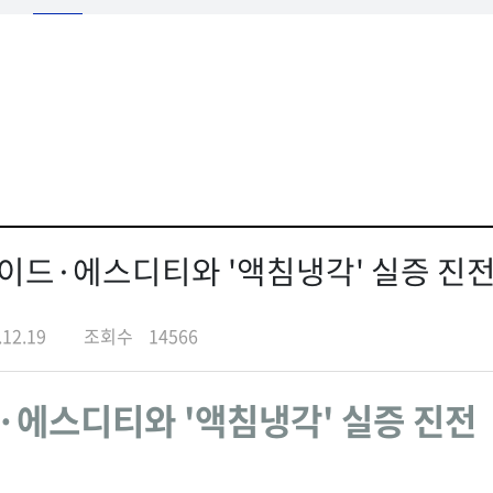
와이드·에스디티와 '액침냉각' 실증 진
.12.19
조회수
14566
·에스디티와 '액침냉각' 실증 진전