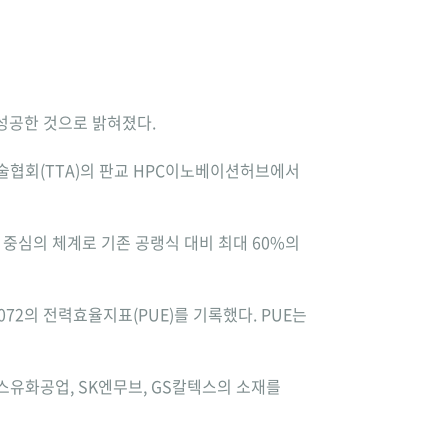
에 성공한 것으로 밝혀졌다.
술협회(TTA)의 판교 HPC이노베이션허브에서
중심의 체계로 기존 공랭식 대비 최대 60%의
072의 전력효율지표(PUE)를 기록했다. PUE는
스유화공업, SK엔무브, GS칼텍스의 소재를