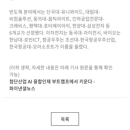
반도체 분야에서는 단국대-유니와이드, 대림대-
비컴솔루션, 동의대-옵틱라이트, 인하공업전문대-
크래비스, 평택대-포터에이아이, 한양대-삼성전자 등
6개교가 선정됐다. 이차전지는 동국대-자이컨시, 바이오는
한남대-로빈ICT, 항공우주는 조선대-한국항공우주산업,
한국항공대-모아소프트가 이름을 올렸다.
(이하 생략, 자세한 내용은 아래 기사 원문을 통해 확인
가능)
첨단산업 AI 융합인재 부트캠프에서 키운다 -
파이낸셜뉴스
목록