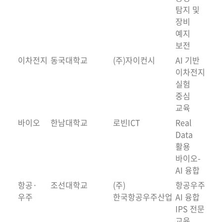
탐지 및
장비
예지
보전
이차전지
동국대학교
(주)자이컨시
AI 기반
이차전지
실험
중심
교육
바이오
한남대학교
로빈ICT
Real
Data
활용
바이오-
AI 융합
항공·
조선대학교
(주)
항공우주
우주
한국항공우주산업
AI 융합
IPS 전문
교육