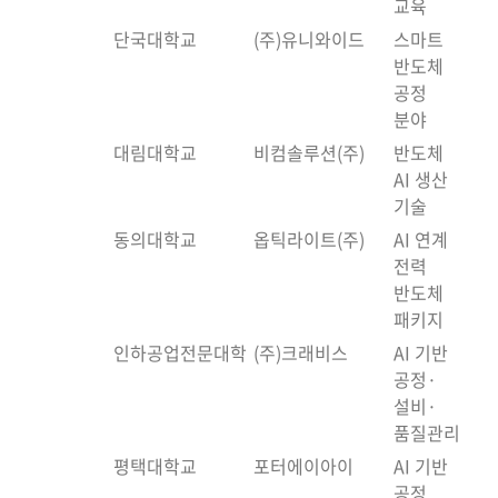
교육
단국대학교
(주)유니와이드
스마트
반도체
공정
분야
대림대학교
비컴솔루션(주)
반도체
AI 생산
기술
동의대학교
옵틱라이트(주)
AI 연계
전력
반도체
패키지
인하공업전문대학
(주)크래비스
AI 기반
공정·
설비·
품질관리
평택대학교
포터에이아이
AI 기반
공정