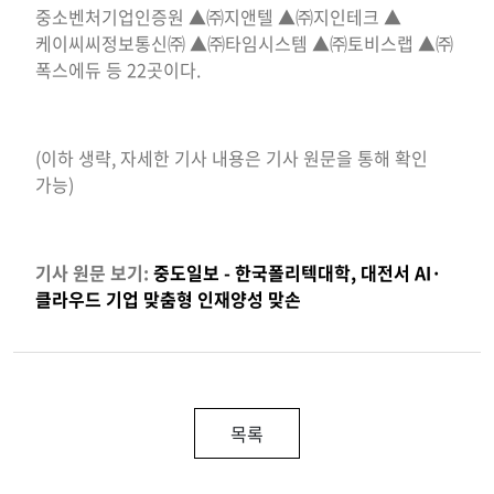
중소벤처기업인증원 ▲㈜지앤텔 ▲㈜지인테크 ▲
케이씨씨정보통신㈜ ▲㈜타임시스템 ▲㈜토비스랩 ▲㈜
폭스에듀 등 22곳이다.
(이하 생략, 자세한 기사 내용은 기사 원문을 통해 확인
가능)
기사 원문 보기:
중도일보 - 한국폴리텍대학, 대전서 AI·
클라우드 기업 맞춤형 인재양성 맞손
목록