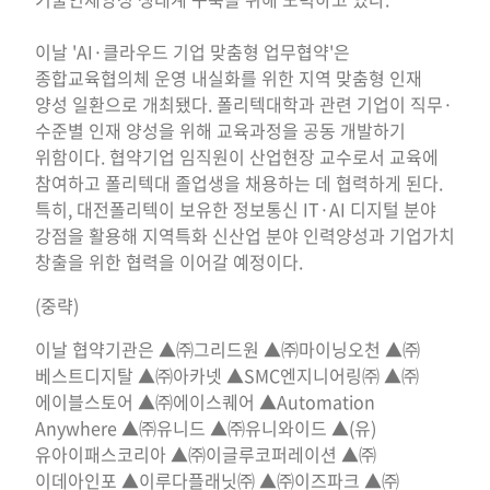
이날 'AI·클라우드 기업 맞춤형 업무협약'은
종합교육협의체 운영 내실화를 위한 지역 맞춤형 인재
양성 일환으로 개최됐다. 폴리텍대학과 관련 기업이 직무·
수준별 인재 양성을 위해 교육과정을 공동 개발하기
위함이다. 협약기업 임직원이 산업현장 교수로서 교육에
참여하고 폴리텍대 졸업생을 채용하는 데 협력하게 된다.
특히, 대전폴리텍이 보유한 정보통신 IT·AI 디지털 분야
강점을 활용해 지역특화 신산업 분야 인력양성과 기업가치
창출을 위한 협력을 이어갈 예정이다.
(중략)
이날 협약기관은 ▲㈜그리드원 ▲㈜마이닝오천 ▲㈜
베스트디지탈 ▲㈜아카넷 ▲SMC엔지니어링㈜ ▲㈜
에이블스토어 ▲㈜에이스퀘어 ▲Automation
Anywhere ▲㈜유니드 ▲㈜유니와이드 ▲(유)
유아이패스코리아 ▲㈜이글루코퍼레이션 ▲㈜
이데아인포 ▲이루다플래닛㈜ ▲㈜이즈파크 ▲㈜