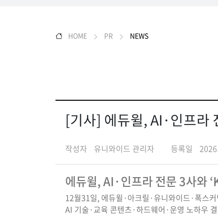
HOME
PR
NEWS
[기사] 에듀윌, AI·인프라 
작성자
유니와이드 관리자
등록일
2026
에듀윌, AI·인프라 전문 3사와 ‘
12월31일, 에듀윌·아크릴·유니와이드·폭스커
AI 기술·교육 콘텐츠·하드웨어·운영 노하우 