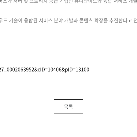
에그버스가 서버 및 스토리지 공급 기업인 유니와이드와 융합 서비스 개
우드 기술이 융합된 서비스 분야 개발과 콘텐츠 확장을 추진한다고 전
1027_0002063952&cID=10406&pID=13100
목록