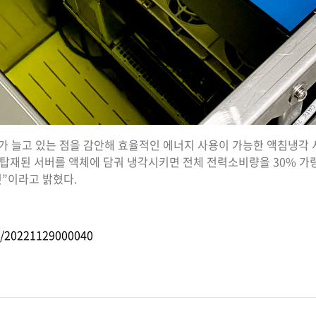
늘고 있는 점을 감안해 효율적인 에너지 사용이 가능한 액침냉각 서버(I
탑재된 서버를 액체에 담궈 냉각시키면 전체 전력소비량을 30% 가
것”이라고 밝혔다.
m/20221129000040