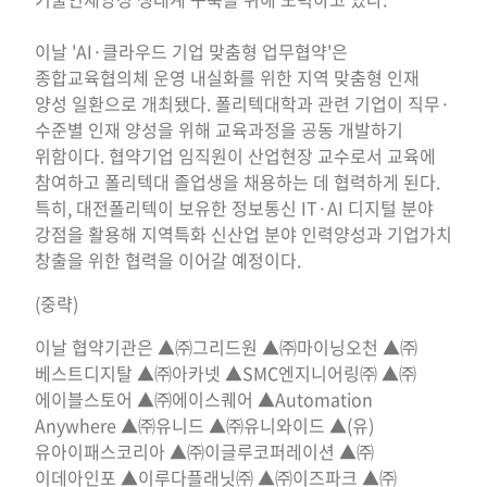
이날 'AI·클라우드 기업 맞춤형 업무협약'은
종합교육협의체 운영 내실화를 위한 지역 맞춤형 인재
양성 일환으로 개최됐다. 폴리텍대학과 관련 기업이 직무·
수준별 인재 양성을 위해 교육과정을 공동 개발하기
위함이다. 협약기업 임직원이 산업현장 교수로서 교육에
참여하고 폴리텍대 졸업생을 채용하는 데 협력하게 된다.
특히, 대전폴리텍이 보유한 정보통신 IT·AI 디지털 분야
강점을 활용해 지역특화 신산업 분야 인력양성과 기업가치
창출을 위한 협력을 이어갈 예정이다.
(중략)
이날 협약기관은 ▲㈜그리드원 ▲㈜마이닝오천 ▲㈜
베스트디지탈 ▲㈜아카넷 ▲SMC엔지니어링㈜ ▲㈜
에이블스토어 ▲㈜에이스퀘어 ▲Automation
Anywhere ▲㈜유니드 ▲㈜유니와이드 ▲(유)
유아이패스코리아 ▲㈜이글루코퍼레이션 ▲㈜
이데아인포 ▲이루다플래닛㈜ ▲㈜이즈파크 ▲㈜