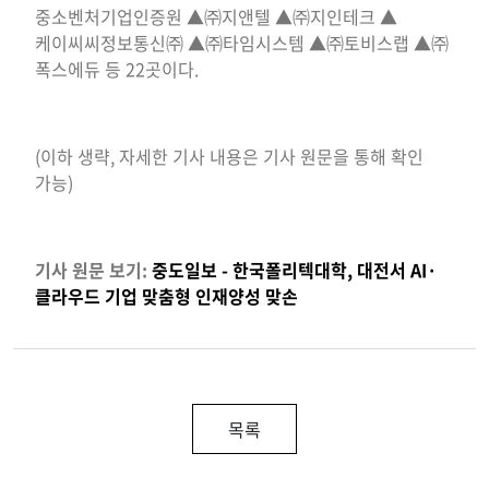
중소벤처기업인증원 ▲㈜지앤텔 ▲㈜지인테크 ▲
케이씨씨정보통신㈜ ▲㈜타임시스템 ▲㈜토비스랩 ▲㈜
폭스에듀 등 22곳이다.
(이하 생략, 자세한 기사 내용은 기사 원문을 통해 확인
가능)
기사 원문 보기:
중도일보 - 한국폴리텍대학, 대전서 AI·
클라우드 기업 맞춤형 인재양성 맞손
목록