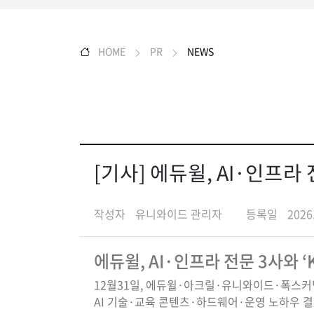
HOME
PR
NEWS
[기사] 에듀윌, AI·인프라 
작성자
유니와이드 관리자
등록일
2026
에듀윌, AI·인프라 전문 3사와 ‘
12월31일, 에듀윌·아크릴·유니와이드·폭스커
AI 기술·교육 콘텐츠·하드웨어·운영 노하우 