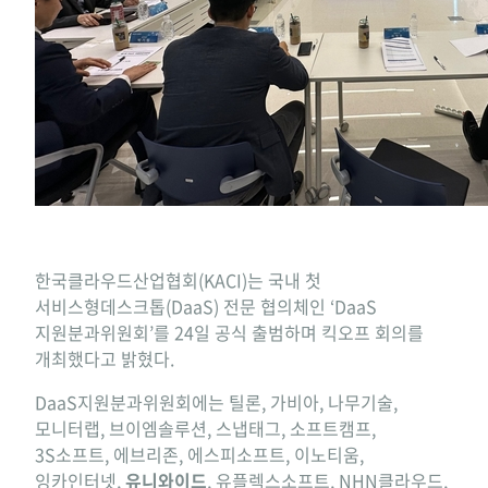
한국클라우드산업협회(KACI)는 국내 첫
서비스형데스크톱(DaaS) 전문 협의체인 ‘DaaS
지원분과위원회’를 24일 공식 출범하며 킥오프 회의를
개최했다고 밝혔다.
DaaS지원분과위원회에는 틸론, 가비아, 나무기술,
모니터랩, 브이엠솔루션, 스냅태그, 소프트캠프,
3S소프트, 에브리존, 에스피소프트, 이노티움,
잉카인터넷,
유니와이드
, 유플렉스소프트, NHN클라우드,