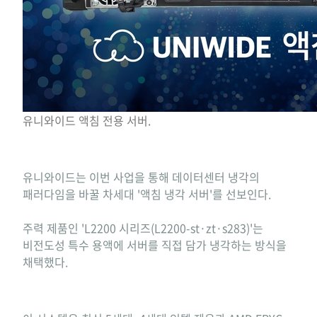
유니와이드 액침 전용 서버.
유니와이드는 이번 사업을 통해 데이터센터 냉각의
패러다임을 바꿀 차세대 '액침 냉각 서버'를 선보인다.
주력 제품인 'L2200 시리즈(L2200-st·zt·s283)'는
비전도성 특수 용액에 서버를 직접 담가 냉각하는 방식을
채택했다.