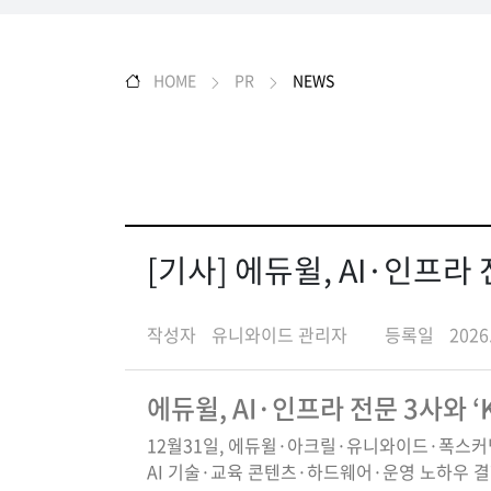
HOME
PR
NEWS
[기사] 에듀윌, AI·인프라 
작성자
유니와이드 관리자
등록일
2026
에듀윌, AI·인프라 전문 3사와 ‘
12월31일, 에듀윌·아크릴·유니와이드·폭스커
AI 기술·교육 콘텐츠·하드웨어·운영 노하우 