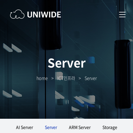
Server
home
>
ICT인프라
>
Server
AI Server
Server
ARM Server
Storage