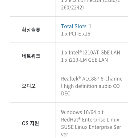
260/2242)
Total Slots
: 1
확장슬롯
1 x PCI-E x16
1 x Intel® I210AT GbE LAN
네트워크
1 x i219-LM GbE LAN
Realtek® ALC887 8-channe
오디오
l high definition audio CO
DEC
Windows 10/64 bit
RedHat® Enterprise Linux
OS 지원
SUSE Linux Enterprise Ser
ver