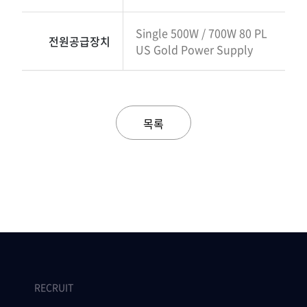
Single 500W / 700W 80 PL
전원공급장치
US Gold Power Supply
목록
RECRUIT