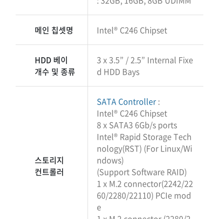
메인 칩셋명
Intel® C246 Chipset
HDD 베이
3 x 3.5” / 2.5” Internal Fixe
개수 및 종류
d HDD Bays
SATA Controller
:
Intel® C246 Chipset
8 x SATA3 6Gb/s ports
Intel® Rapid Storage Tech
nology(RST) (For Linux/Wi
스토리지
ndows)
컨트롤러
(Support Software RAID)
1 x M.2 connector(2242/22
60/2280/22110) PCIe mod
e
1 x M.2 connector (2280/2