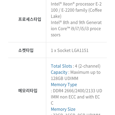
Intel® Xeon® processor E-2
100 / E-2200 family (Coffee
Lake)
프로세스타입
Intel® 8th and 9th Generat
ion Core™ i9/i7/i5/i3 proce
ssors
소켓타입
1 x Socket LGA1151
Total Slots
: 4 (2-channel)
Capacity
: Maximum up to
128GB UDIMM
Memory Type
메모리타입
: DDR4 2666/2400/2133 UD
IMM non ECC and with EC
C
Memory Size
: 32GB, 16GB, 8GB UDIMM