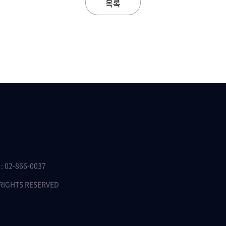
목록
 02-866-0037
 RIGHTS RESERVED