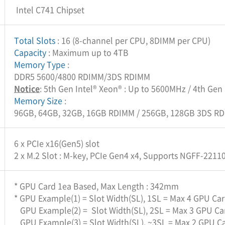
Intel C741 Chipset
Total Slots
: 16 (8-channel per CPU, 8DIMM per CPU)
Capacity
: Maximum up to 4TB
Memory Type
:
DDR5 5600/4800 RDIMM/3DS RDIMM
Notice
: 5th Gen Intel® Xeon® : Up to 5600MHz / 4th Gen
Memory Size
:
96GB, 64GB, 32GB, 16GB RDIMM / 256GB, 128GB 3DS R
6 x PCIe x16(Gen5) slot
2 x M.2 Slot : M-key, PCIe Gen4 x4, Supports NGFF-2211
* GPU Card 1ea Based, Max Length : 342mm
* GPU Example(1) = Slot Width(SL), 1SL = Max 4 GPU Ca
GPU Example(2) = Slot Width(SL), 2SL = Max 3 GPU Ca
GPU Example(3) = Slot Width(SL), ~3SL = Max 2 GPU C