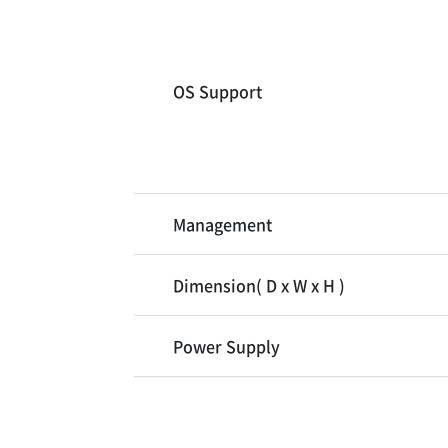
OS Support
Management
Dimension( D x W x H )
Power Supply