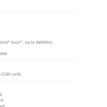
 Intel® Xeon® : Up to 4800MHz
DIMM
0/2280 cards
rd
rd
ard