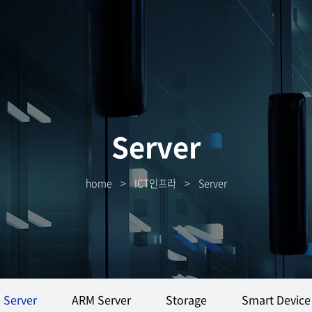
Server
home
>
ICT인프라
>
Server
Server
ARM Server
Storage
Smart Device