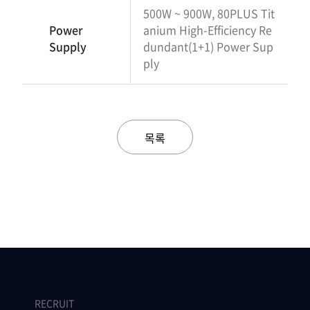
500W ~ 900W, 80PLUS Tit
Power
anium High-Efficiency Re
Supply
dundant(1+1) Power Sup
ply
목록
RECRUIT