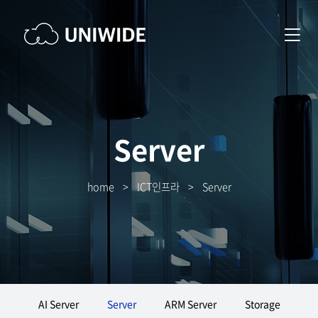
Server
home
>
ICT인프라
>
Server
AI Server
Server
ARM Server
Storage