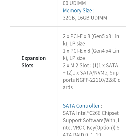
00 UDIMM
Memory Size
:
32GB, 16GB UDIMM
2 x PCI-E x 8 (Gen5 x8 Lin
k), LP size
1 x PCI-E x 8 (Gen4 x4 Lin
Expansion
k), LP size
Slots
2 x M.2 Slot : (1)1 x SATA
+ (2)1 x SATA/NVMe, Sup
ports NGFF-22110/2280 c
ards
SATA Controller
:
SATA Intel®C266 Chipset
Support Software(With, I
ntel VROC Key(Option)) S
ATA RAID 0, 1, 10