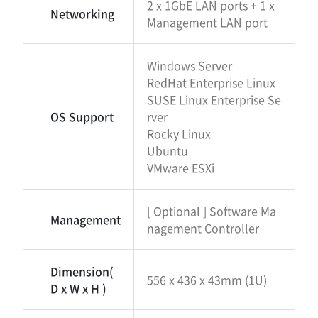
2 x 1GbE LAN ports + 1 x
Networking
Management LAN port
Windows Server
RedHat Enterprise Linux
SUSE Linux Enterprise Se
OS Support
rver
Rocky Linux
Ubuntu
VMware ESXi
[ Optional ] Software Ma
Management
nagement Controller
Dimension(
556 x 436 x 43mm (1U)
D x W x H )