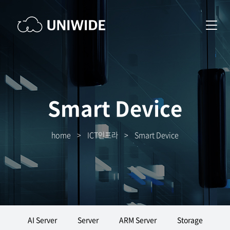
Smart Device
home
>
ICT인프라
>
Smart Device
AI Server
Server
ARM Server
Storage