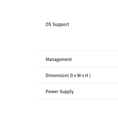
OS Support
Management
Dimension( D x W x H )
Power Supply