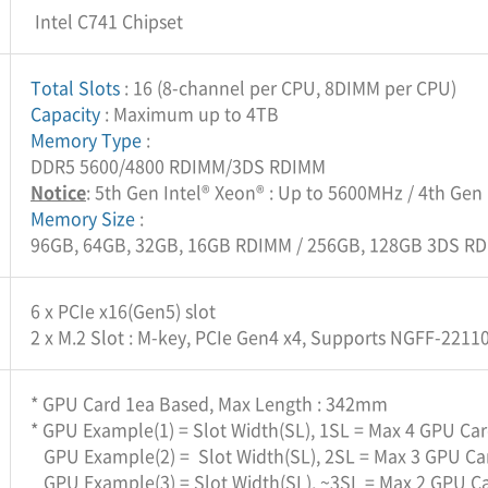
Intel C741 Chipset
Total Slots
: 16 (8-channel per CPU, 8DIMM per CPU)
Capacity
: Maximum up to 4TB
Memory Type
:
DDR5 5600/4800 RDIMM/3DS RDIMM
Notice
: 5th Gen Intel® Xeon® : Up to 5600MHz / 4th Gen
Memory Size
:
96GB, 64GB, 32GB, 16GB RDIMM / 256GB, 128GB 3DS R
6 x PCIe x16(Gen5) slot
2 x M.2 Slot : M-key, PCIe Gen4 x4, Supports NGFF-2211
* GPU Card 1ea Based, Max Length : 342mm
* GPU Example(1) = Slot Width(SL), 1SL = Max 4 GPU Ca
GPU Example(2) = Slot Width(SL), 2SL = Max 3 GPU Ca
GPU Example(3) = Slot Width(SL), ~3SL = Max 2 GPU C