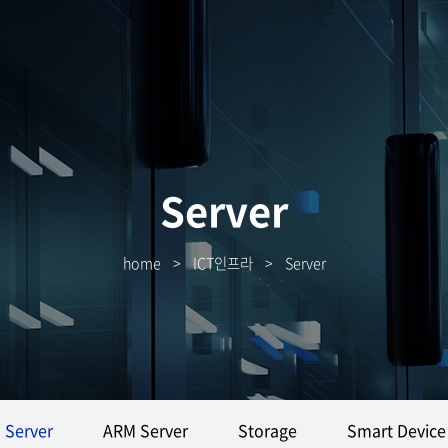
Server
home
>
ICT인프라
>
Server
Server
ARM Server
Storage
Smart Device