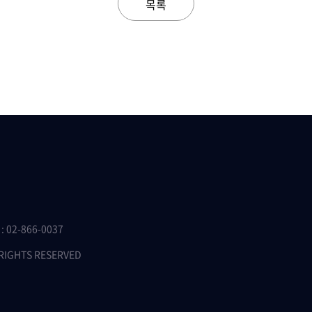
목록
 02-866-0037
 RIGHTS RESERVED