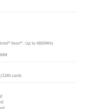
 Intel® Xeon® : Up to 4800MHz
DIMM
0/2280 cards
rd
rd
ard