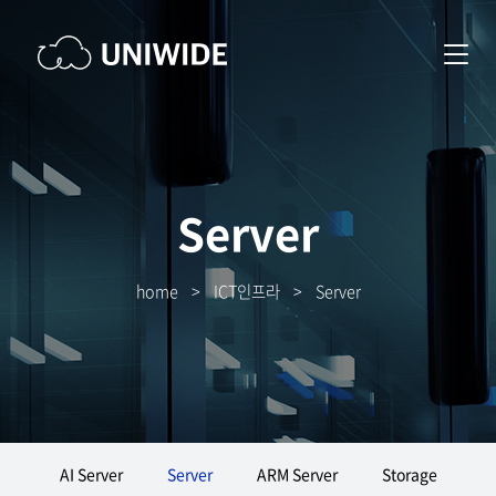
Server
home
>
ICT인프라
>
Server
AI Server
Server
ARM Server
Storage