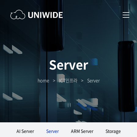
Server
home
>
ICT인프라
>
Server
AI Server
Server
ARM Server
Storage