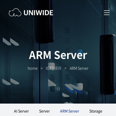
ARM Server
home
>
ICT인프라
>
ARM Server
AI Server
Server
ARM Server
Storage